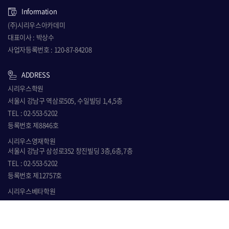
Information
(주)시리우스아카데미
대표이사 : 박상수
사업자등록번호 : 120-87-84208
ADDRESS
시리우스학원
서울시 강남구 역삼로505, 수일빌딩 1,4,5층
TEL : 02-553-5202
등록번호 제8846호
시리우스영재학원
서울시 강남구 삼성로352 창진빌딩 3층,6층,7층
TEL : 02-553-5202
등록번호 제12757호
시리우스베타학원
서울시 강남구 역삼로505, 수일빌딩 3층
TEL : 02-553-5202
등록번호 제9825호