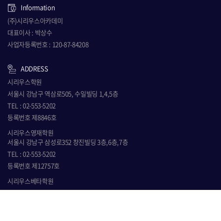
Information
(주)시리우스아카데미
대표이사 : 박상수
사업자등록번호 : 120-87-84208
ADDRESS
시리우스학원
서울시 강남구 역삼로505, 수일빌딩 1,4,5층
TEL : 02-553-5202
등록번호 제8846호
시리우스영재학원
서울시 강남구 삼성로352 창진빌딩 3층,6층,7층
TEL : 02-553-5202
등록번호 제12757호
시리우스베타학원
서울시 강남구 역삼로505, 수일빌딩 3층
TEL : 02-553-5202
등록번호 제9825호