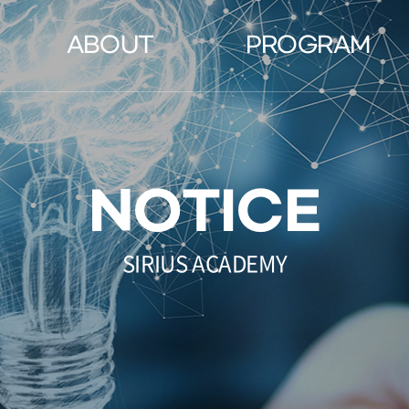
ABOUT
PROGRAM
영재교육원
Road Map
물리, 화학, 생물대회
Exploring
NOTICE
영재학교
Transition
과학고
Elite
SIRIUS ACADEMY
Genius
Admissions Track