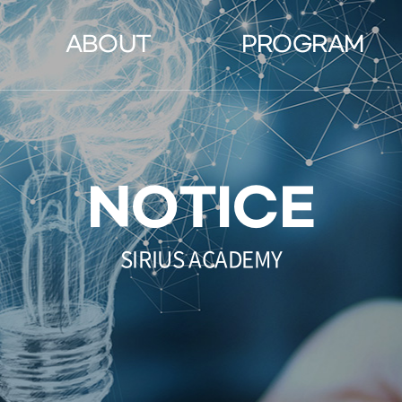
ABOUT
PROGRAM
영재교육원
Road Map
물리, 화학, 생물대회
Exploring
NOTICE
영재학교
Transition
과학고
Elite
SIRIUS ACADEMY
Genius
Admissions Track