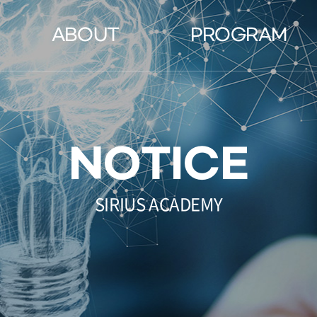
ABOUT
PROGRAM
영재교육원
Road Map
물리, 화학, 생물대회
Exploring
NOTICE
영재학교
Transition
과학고
Elite
SIRIUS ACADEMY
Genius
Admissions Track